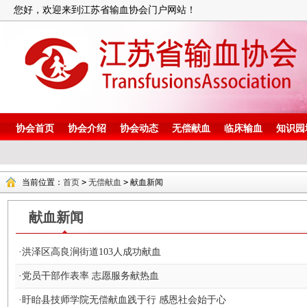
您好，欢迎来到江苏省输血协会门户网站！
协会首页
协会介绍
协会动态
无偿献血
临床输血
知识园
当前位置：
首页
>
无偿献血
>
献血新闻
献血新闻
·
洪泽区高良涧街道103人成功献血
·
党员干部作表率 志愿服务献热血
·
盱眙县技师学院无偿献血践于行 感恩社会始于心