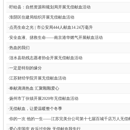
·
盱眙县：自然资源和规划局开展无偿献血活动
·
淮阴区住建局组织开展无偿献血活动
·
点亮生命之光 | 市公安局444人献血14.24万毫升
·
安全血液、拯救生命——南京港华燃气开展献血活动
·
热血的我们
·
涟水县助残志愿者协会开展无偿献血活动
·
一定是特别的缘分
·
江苏财经学院开展无偿献血活动
·
奉献滴滴热血 汇聚颗颗爱心
·
扬州市丁伙镇开展2020年无偿献血活动
·
无偿献血，让爱温暖整个冬季
·
你的一次 他的一生——江苏完美分公司第十七届百城千店万人无偿
·
爱心庆国庆 欢乐过中秋 无偿献血我先行